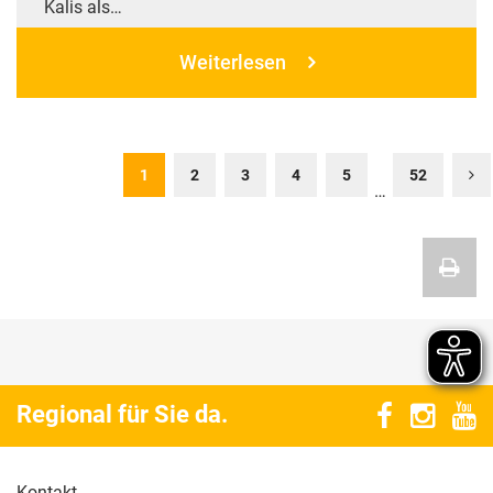
Kalis als…
Weiterlesen
1
2
3
4
5
52
…
Regional für Sie da.
Kontakt