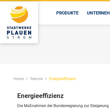
Skip
to
PRODUKTE
UNTERNE
main
content
Home
Service
Energieeffizienz
Energieeffizienz
Die Maßnahmen der Bundesregierung zur Steigerung de