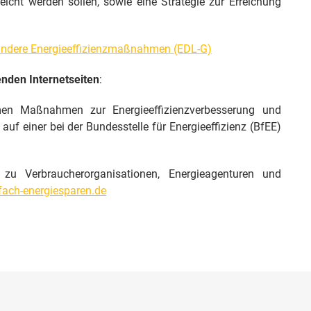
icht werden sollen, sowie eine Strategie zur Erreichung
 andere Energieeffizienzmaßnahmen (EDL-G)
enden Internetseiten
:
men Maßnahmen zur Energieeffizienzverbesserung und
uf einer bei der Bundesstelle für Energieeffizienz (BfEE)
 zu Verbraucherorganisationen, Energieagenturen und
ach-energiesparen.de