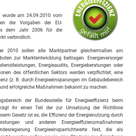
z) wurde am 24.09.2010 vom
den die Vorgaben der EU-
) aus dem Jahr 2006 für die
kt verbindlich.
er 2010 sollen alle Marktpartner gleichermaßen am
boten zur Marktentwicklung beitragen. Energieversorger
ienstleistungen, Energieaudits, Energieberatungen oder
onen des öffentlichen Sektors werden verpflichtet, eine
zienz (z. B. durch Energieeinsparungen im Gebäudebereich
en und erfolgreiche Maßnahmen bekannt zu machen.
sbereich der Bundesstelle für Energieeffizienz beim
rägt ihr einen Teil der zur Umsetzung der Richtlinie
m Gesetz ist es, die Effizienz der Energienutzung durch
eistungen und anderen Energieeffizienzmaßnahmen
esregierung Energieeinsparrichtwerte fest, die als