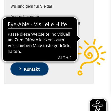
Wir sind gern für Sie da!
(03741) 719888
Montag bis Freitag - 07.00 bis 19.00 Uhr
Gern können Sie auch über
unser Kontaktformular oder unseren
Rückrufservice mit uns Kontakt
aufnehmen!
Kontakt